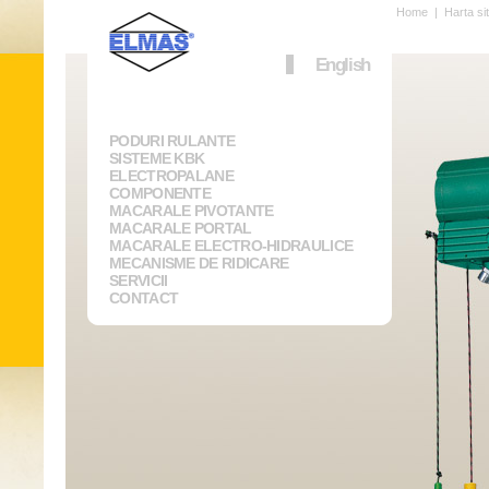
Home
|
Harta si
English
PODURI RULANTE
SISTEME KBK
ELECTROPALANE
COMPONENTE
MACARALE PIVOTANTE
MACARALE PORTAL
MACARALE ELECTRO-HIDRAULICE
MECANISME DE RIDICARE
SERVICII
CONTACT